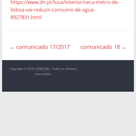
https://www.dn.pt/lusa/interior/seca-metro-de-
lisboa-vai-reduzir-consumo-de-agua-
8927831.html
←
comunicado 17/2017
comunicado 18
→
Copyright © 2026
STMETRO
. Todos os direitos
reservados.