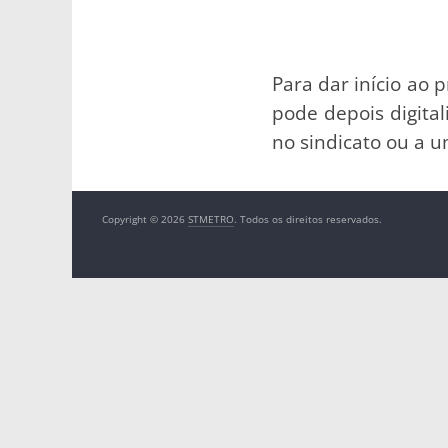
Para dar início ao 
pode depois digita
no sindicato ou a 
Copyright © 2026
STMETRO
. Todos os direitos reservados.